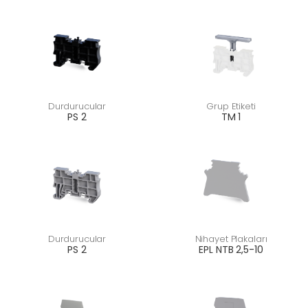
Durdurucular
Grup Etiketi
PS 2
TM 1
Durdurucular
Nihayet Plakaları
PS 2
EPL NTB 2,5-10