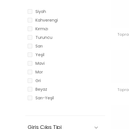
Siyah
Kahverengi
Kırmızı
Topra
Turuncu
Sarı
Yeşil
Mavi
Mor
Gri
Beyaz
Topra
Sarı-Yeşil
Giriş Çıkış Tipi