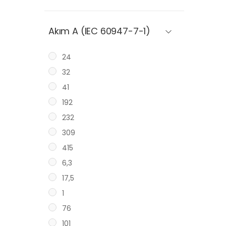
Akım A (IEC 60947-7-1)
24
32
41
192
232
309
415
6,3
17,5
1
76
101