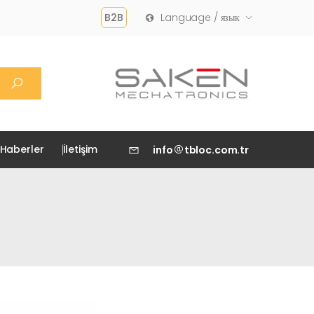
B2B
Language / язык
Haberler
İletişim
info
tbloc.com.tr