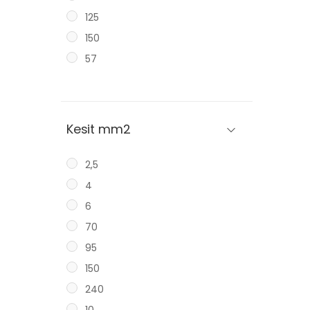
125
150
57
Kesit mm2
2,5
4
6
70
95
150
240