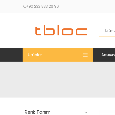
+90 232 833 26 96
Ara
Ürünler
Anasay
Renk Tanımı