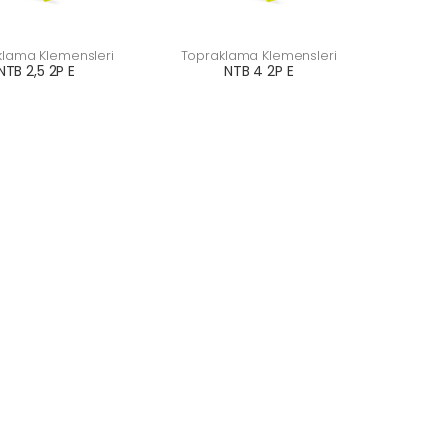
klama Klemensleri
Topraklama Klemensleri
NTB 2,5 2P E
NTB 4 2P E