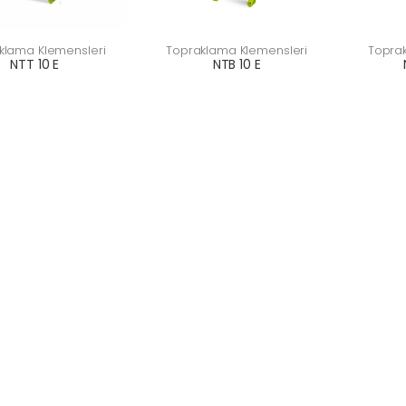
klama Klemensleri
Topraklama Klemensleri
Topra
NTT 10 E
NTB 10 E