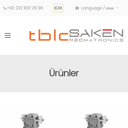
+90 232 833 26 96
B2B
Language / язык
Toggle mobile menu
Ürünler