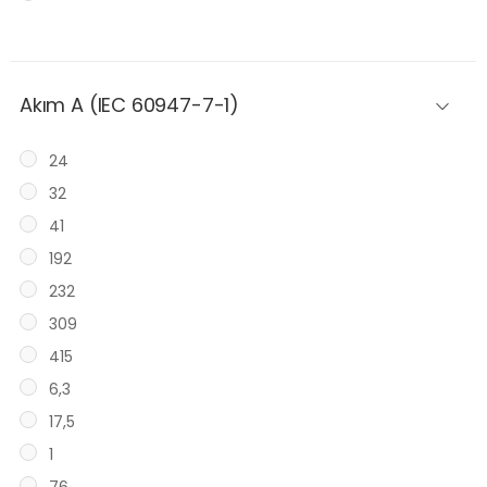
Akım A (IEC 60947-7-1)
24
32
41
192
232
309
415
6,3
17,5
1
76