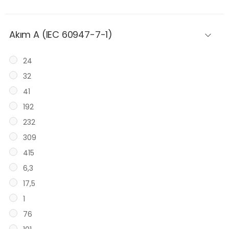
Akım A (IEC 60947-7-1)
24
32
41
192
232
309
415
6,3
17,5
1
76