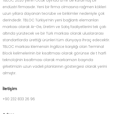
TBLOC 2020 yılının Ocak ayında İzmir’de kurulmuş bir
endüstri firmasıdır. Yeni bir firma olmasına rağmen kökleri
uzun yıllara dayanan tecrübe ve birikimler nedeniyle çok
derindedir. TBLOC Türkiye’nin yeni bağlantı elemanları
markası olarak Ar-Ge, Üretim ve Satış faaliyetlerini tek çatı
altında yürütecek ve bir Türk markası olarak uluslararası
standartlarda ürettiği ürünleri tüm dünyaya ihraç edecektir.
TBLOC markası klemensin İngilizce karşılığı olan Terminal
Block kelimelerinin bir kısaltması olarak görünse de t harfi
teknolojinin kısaltması olarak markamızın başında
şirketimizin uzun vadeli planlarının göstergesi olarak yerini
almıştır.
İletişim
+90 232 833 26 96