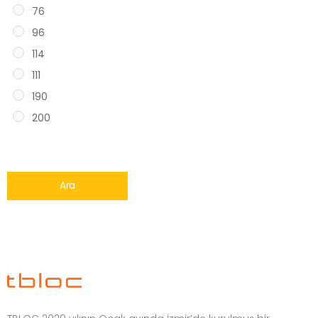
76
96
114
111
190
200
Ara