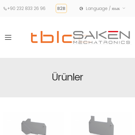
+90 232 833 26 96
B2B
Language / язык
Toggle mobile menu
Ürünler