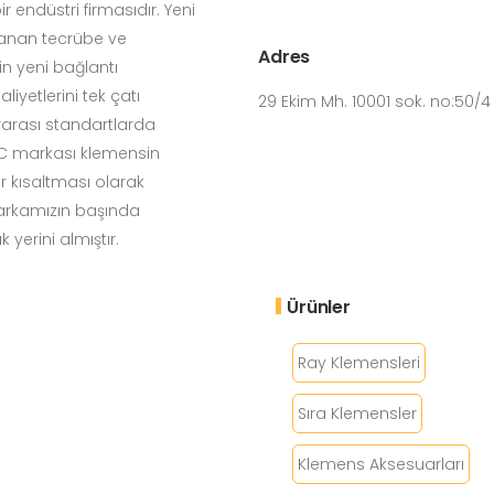
 endüstri firmasıdır. Yeni
yanan tecrübe ve
Adres
in yeni bağlantı
iyetlerini tek çatı
29 Ekim Mh. 10001 sok. no:50/
rarası standartlarda
LOC markası klemensin
bir kısaltması olarak
markamızın başında
 yerini almıştır.
Ürünler
Ray Klemensleri
Sıra Klemensler
Klemens Aksesuarları