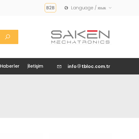
B2B
Language / язык
Haberler
İletişim
info
tbloc.com.tr