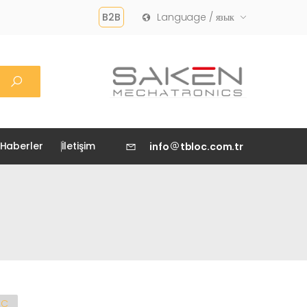
B2B
Language / язык
Haberler
İletişim
info
tbloc.com.tr