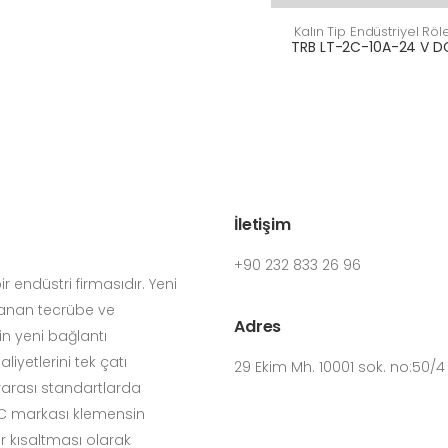
Kalın Tip Endüstriyel Röl
TRB LT-2C-10A-24 V D
İletişim
+90 232 833 26 96
 endüstri firmasıdır. Yeni
yanan tecrübe ve
Adres
in yeni bağlantı
iyetlerini tek çatı
29 Ekim Mh. 10001 sok. no:50/
rarası standartlarda
LOC markası klemensin
bir kısaltması olarak