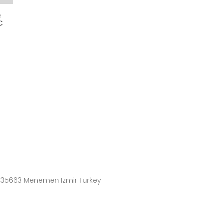
e
C
4 35663 Menemen Izmir Turkey