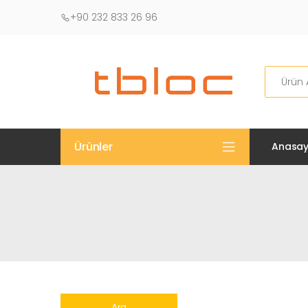
+90 232 833 26 96
Ara
Ürünler
Anasay
Ara