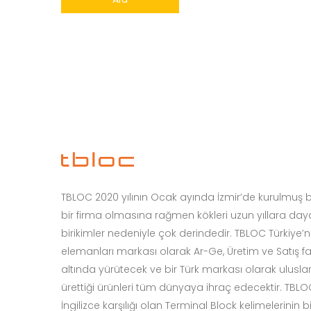
TBLOC 2020 yılının Ocak ayında İzmir’de kurulmuş bir
bir firma olmasına rağmen kökleri uzun yıllara da
birikimler nedeniyle çok derindedir. TBLOC Türkiye’n
elemanları markası olarak Ar-Ge, Üretim ve Satış faal
altında yürütecek ve bir Türk markası olarak ulusla
ürettiği ürünleri tüm dünyaya ihraç edecektir. TB
İngilizce karşılığı olan Terminal Block kelimelerinin 