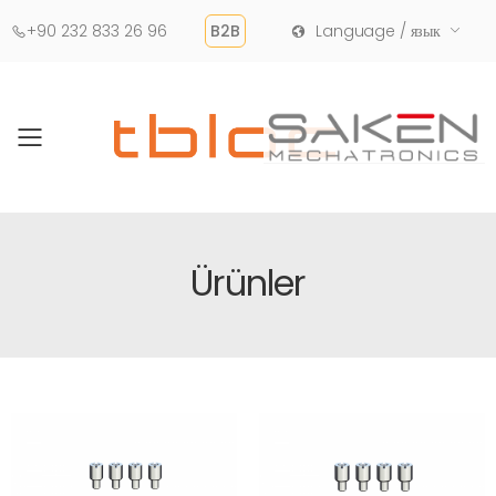
+90 232 833 26 96
B2B
Language / язык
Toggle mobile menu
Ürünler