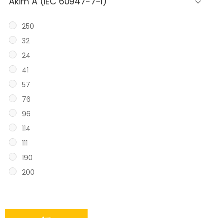
Akım A (IEC 60947-7-1)
250
32
24
41
57
76
96
114
111
190
200