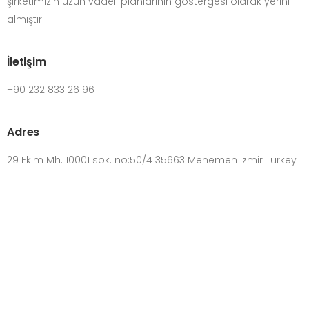
şirketimizin uzun vadeli planlarının göstergesi olarak yerini
almıştır.
İletişim
+90 232 833 26 96
Adres
29 Ekim Mh. 10001 sok. no:50/4 35663 Menemen Izmir Turkey