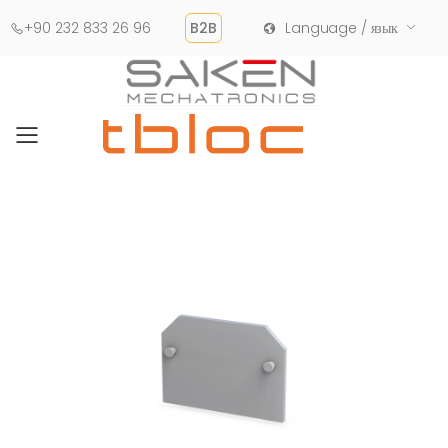
+90 232 833 26 96
B2B
Language / язык
Toggle mobile menu