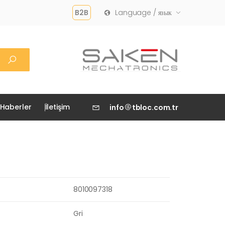
B2B
Language / язык
Haberler
İletişim
info
tbloc.com.tr
8010097318
Gri