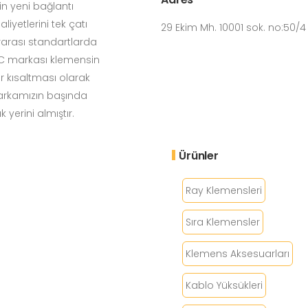
in yeni bağlantı
iyetlerini tek çatı
29 Ekim Mh. 10001 sok. no:50/
rarası standartlarda
LOC markası klemensin
bir kısaltması olarak
markamızın başında
 yerini almıştır.
Ürünler
Ray Klemensleri
Sıra Klemensler
Klemens Aksesuarları
Kablo Yüksükleri