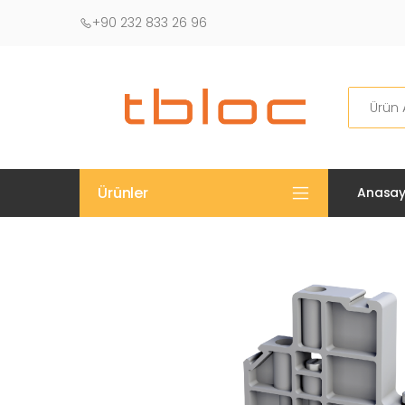
+90 232 833 26 96
Ara
Ürünler
Anasay