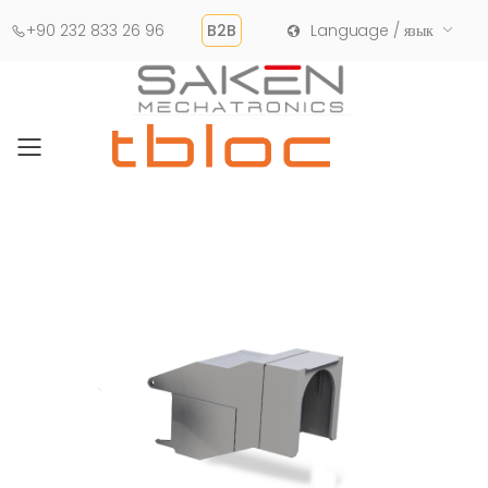
+90 232 833 26 96
B2B
Language / язык
Toggle mobile menu