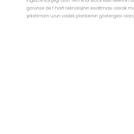
İngilizce karşılığı olan Terminal Block kelimelerinin 
görünse de t harfi teknolojinin kısaltması olarak 
şirketimizin uzun vadeli planlarının göstergesi olarak