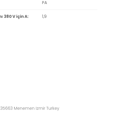
PA
380 V için A:
1,9
4 35663 Menemen Izmir Turkey