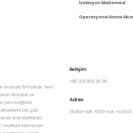
İzolasyon Malzemesi:
Operasyonel Anma Akımı 
İletişim
+90 232 833 26 96
 endüstri firmasıdır. Yeni
yanan tecrübe ve
Adres
in yeni bağlantı
iyetlerini tek çatı
29 Ekim Mh. 10001 sok. no:50/
rarası standartlarda
LOC markası klemensin