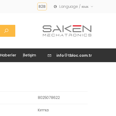
B2B
Language / язык
Haberler
İletişim
info
tbloc.com.tr
8025078622
Kırmızı