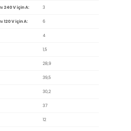
240 V için A:
3
120 V için A:
6
4
1,5
28,9
39,5
30,2
37
12