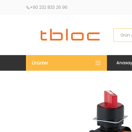
+90 232 833 26 96
Ara
Ürünler
Anasay