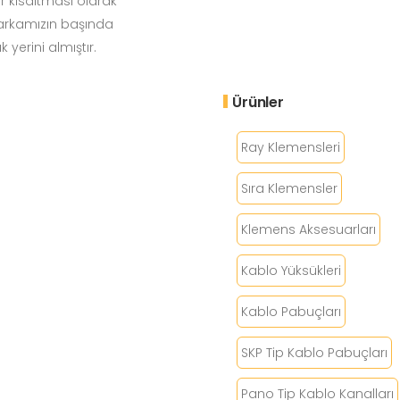
bir kısaltması olarak
markamızın başında
 yerini almıştır.
Ürünler
Ray Klemensleri
Sıra Klemensler
Klemens Aksesuarları
Kablo Yüksükleri
Kablo Pabuçları
SKP Tip Kablo Pabuçları
Pano Tip Kablo Kanalları