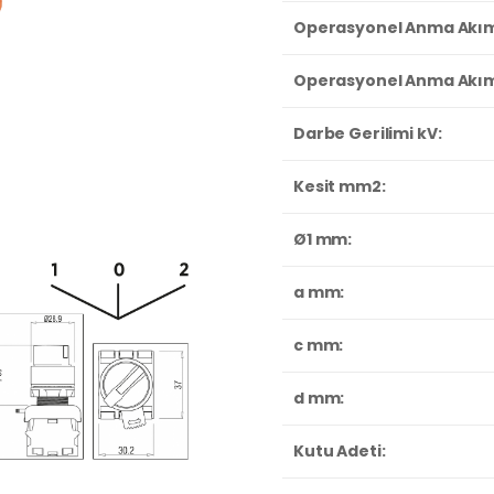
Operasyonel Anma Akımı 
Operasyonel Anma Akımı 
Darbe Gerilimi kV:
Kesit mm2:
Ø1 mm:
a mm:
c mm:
d mm:
Kutu Adeti: