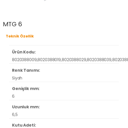
MTG 6
Teknik Özellik
Ürün Kodu:
8020388009,8020388019,8020388029,8020388039,8020388
Renk Tanımı:
Siyah
Genişlik mm:
6
Uzunluk mm:
6,5
Kutu Adeti: