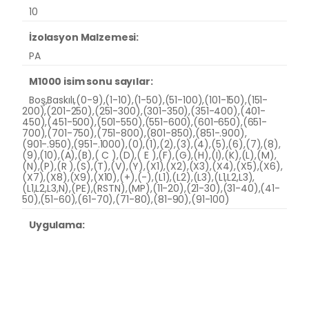
10
İzolasyon Malzemesi:
PA
M1000 isim sonu sayılar:
Boş,Baskılı,(0-9),(1-10),(1-50),(51-100),(101-150),(151-
200),(201-250),(251-300),(301-350),(351-400),(401-
450),(451-500),(501-550),(551-600),(601-650),(651-
700),(701-750),(751-800),(801-850),(851-.900),
(901-.950),(951-.1000),(0),(1),(2),(3),(4),(5),(6),(7),(8),
(9),(10),(A),(B),( C ),(D),( E ),(F),(G),(H),(I),(K),(L),(M),
(N),(P),(R ),(S),(T),(V),(Y),(X1),(X2),(X3),(X4),(X5),(X6),
(X7),(X8),(X9),(X10),(+),(-),(L1),(L2),(L3),(L1,L2,L3),
(L1,L2,L3,N),(PE),(RSTN),(MP),(11-20),(21-30),(31-40),(41-
50),(51-60),(61-70),(71-80),(81-90),(91-100)
Uygulama: