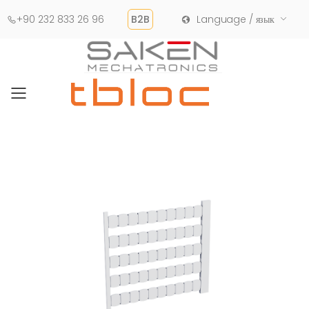
+90 232 833 26 96
B2B
Language / язык
Toggle mobile menu