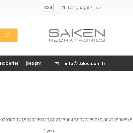
B2B
Language / язык
Haberler
İletişim
info
tbloc.com.tr
020389029,8020389039,8020389049,8020389059,8020389069,802
Siyah