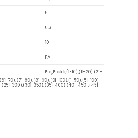
5
6,3
10
PA
Boş,Baskılı,(1-10),(11-20),(21-
(61-70),(71-80),(81-90),(91-100),(1-50),(51-100),
0),(251-300),(301-350),(351-400),(401-450),(451-