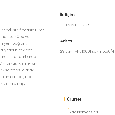
İletişim
+90 232 833 26 96
 endüstri firmasıdır. Yeni
yanan tecrübe ve
Adres
in yeni bağlantı
iyetlerini tek çatı
29 Ekim Mh. 10001 sok. no:50/
rarası standartlarda
LOC markası klemensin
bir kısaltması olarak
markamızın başında
 yerini almıştır.
Ürünler
Ray Klemensleri