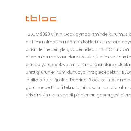
TBLOC 2020 yılının Ocak ayında İzmir’de kurulmuş bir
bir firma olmasına rağmen kökleri uzun yıllara da
birikimler nedeniyle çok derindedir. TBLOC Türkiye’n
elemanları markası olarak Ar-Ge, Üretim ve Satış faal
altında yürütecek ve bir Türk markası olarak ulusla
ürettiği ürünleri tüm dünyaya ihraç edecektir. TB
İngilizce karşılığı olan Terminal Block kelimelerinin 
görünse de t harfi teknolojinin kısaltması olarak 
şirketimizin uzun vadeli planlarının göstergesi olarak