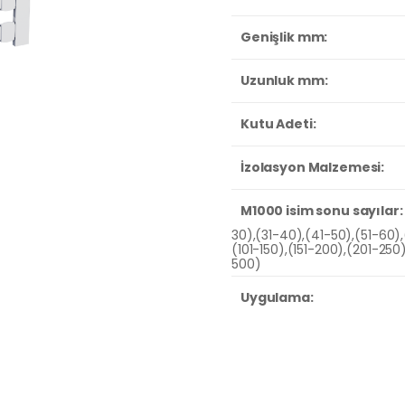
Genişlik mm:
Uzunluk mm:
Kutu Adeti:
İzolasyon Malzemesi:
M1000 isim sonu sayılar:
30),(31-40),(41-50),(51-60),
(101-150),(151-200),(201-25
500)
Uygulama: