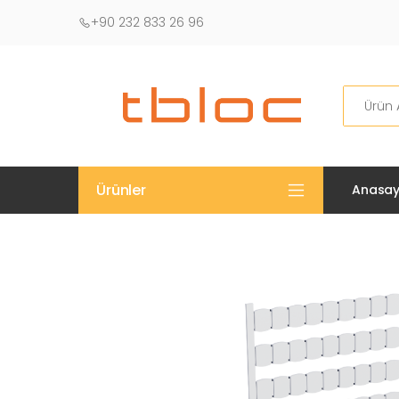
+90 232 833 26 96
Ara
Ürünler
Anasay